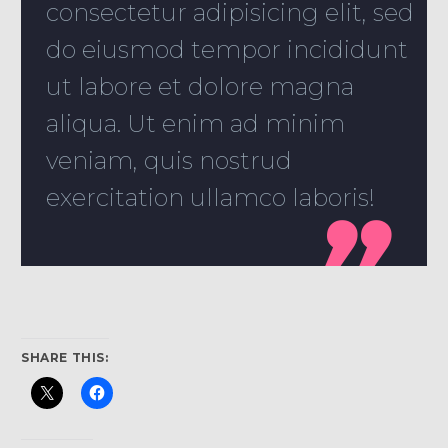
consectetur adipisicing elit, sed
do eiusmod tempor incididunt
ut labore et dolore magna
aliqua. Ut enim ad minim
veniam, quis nostrud
exercitation ullamco laboris!

SHARE THIS: