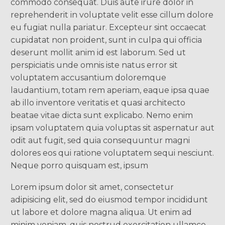
commodo consequat. Duis aute irure dolor in
reprehenderit in voluptate velit esse cillum dolore
eu fugiat nulla pariatur. Excepteur sint occaecat
cupidatat non proident, sunt in culpa qui officia
deserunt mollit anim id est laborum. Sed ut
perspiciatis unde omnis iste natus error sit
voluptatem accusantium doloremque
laudantium, totam rem aperiam, eaque ipsa quae
ab illo inventore veritatis et quasi architecto
beatae vitae dicta sunt explicabo. Nemo enim
ipsam voluptatem quia voluptas sit aspernatur aut
odit aut fugit, sed quia consequuntur magni
dolores eos qui ratione voluptatem sequi nesciunt.
Neque porro quisquam est, ipsum
Lorem ipsum dolor sit amet, consectetur
adipisicing elit, sed do eiusmod tempor incididunt
ut labore et dolore magna aliqua. Ut enim ad
minim veniam, quis nostrud exercitation ullamco